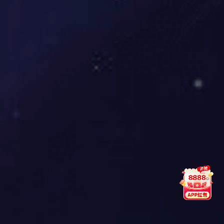
育无限追求的不懈努力。
No matter what the outcome, this match will be
remembered for its intensity and skill. 未来，希望
两支球队能够继续发扬光大，为广大足球爱好者带来
更多惊喜。同时，我们也期待着下一轮赛事，它将如
何发展，又会有哪些新的故事等待我们去书写？
上一篇：
特温特与多德勒支魔方激战正酣谁…
下一篇：
AC米兰与布拉格斯巴达精彩对决全