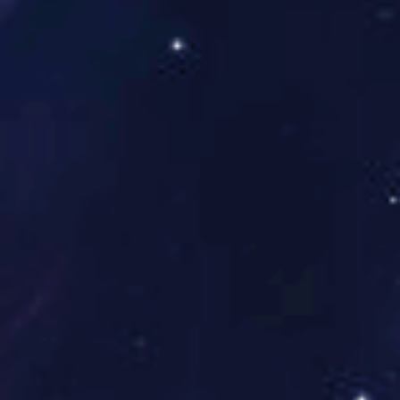
此外，本场比赛也吸引了大量球迷到现场助威，北京
国安主场气氛热烈，球迷们高涨的情绪无疑给球队注
入了更多动力。正因如此，这场比赛成为了各大媒体
关注焦点，各路专家纷纷发表看法，为即将到来的对
决增添了几分火药味。
2、精彩直播视频回放
随着哨声响起，比赛正式开始。在前半段时间内，两
队都显得相当谨慎，相互试探。然而，第25分钟时，
北京国安凭借一记精彩的远射破门，引爆现场气氛。
这粒进球不仅展示了球队出色的个人能力，也体现了
良好的团队配合，为后续的发展奠定了基础。
值得一提的是，全北现代并没有因此而慌乱，他们迅