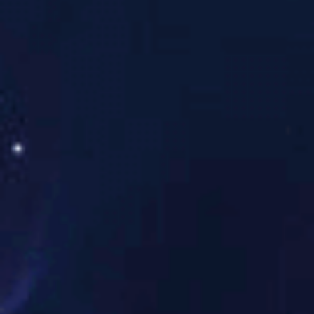
1、赛前分析与期待
在进入本场较量之前，北京国安和全北现代都展现出
了不俗的状态。北京国安作为中超劲旅，在联赛中屡
次获得佳绩，而全北现代则是韩国足球的代表之一，
他们在亚冠历史上有着辉煌的成就。这场对决不仅是
两队实力的较量，更是在亚洲舞台上的一次重要碰
撞。
赛前，媒体对于双方阵容进行了广泛讨论。北京国安
主教练采用了433阵型，力求通过快速反击来撕破全
北现代的防线。而全北现代则采取了更稳健的4231阵
型，意图在控制中场的同时寻找反击机会。这种战术
安排无疑为比赛增添了不少悬念，也让球迷们充满期
待。