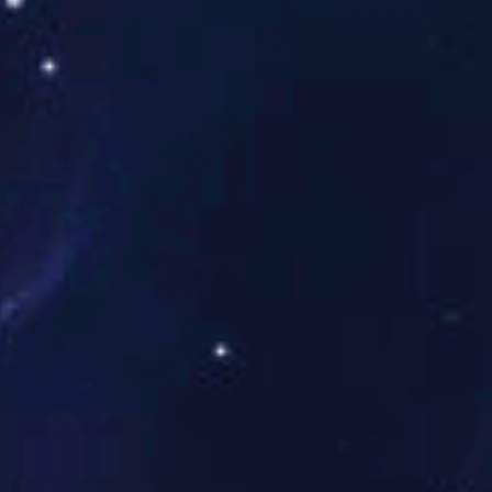
EDG（Edward Gaming）成立于2014年，是中国
DOTA2职业战队中的佼佼者。在短短几年的时间内，
他们便凭借出色的团队协作和个人技术逐渐崭露头
角。EDG曾多次在国内外比赛中取得优异成绩，是众
多电竞爱好者心目中的传奇团队。
在EDG的发展历程中，他们获得过多个重要赛事的冠
军，例如2015年的DOTA2亚洲邀请赛等。这些成就不
仅为他们带来了荣誉，也使得他们积累了丰富的比赛
经验，为后续的发展奠定了坚实基础。
然而，随着其他战队实力不断增强，尤其是在国际舞
台上的激烈竞争中，EDG也面临着越来越大的挑战。
他们需要不断适应新的环境，以保持竞争力，并继续
书写新的辉煌篇章。