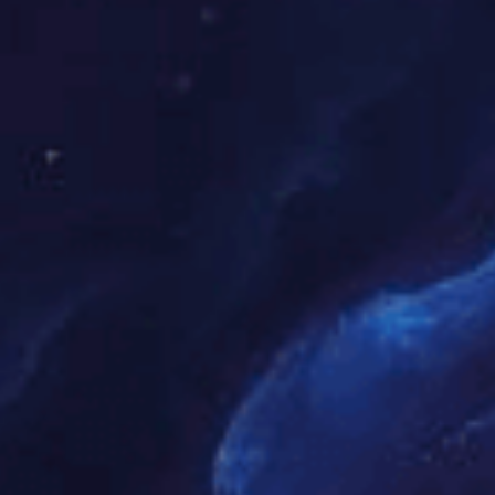
强队形成冲击。如何应对这种新兴力量，将直接影响
到EDG能否重新崛起。因此，更加注重年轻人才培养
与优秀选手引进，将成为未来的重要任务。
4、未来展望及战略建议
展望未来，如果想要重回巅峰，首先必须明确自己的
定位和发展方向。在这一过程中，要坚持“以人为本”
的理念，通过挖掘潜力培养新人，同时合理利用现有
资源来提升整体水平。
其次，加强技术研究和数据分析能力也是至关重要的
一环。通过科学的数据分析，可以帮助教练组制定更
具针对性的策略，提高胜率。同时，还需关注国际赛
场动态，从顶尖战队身上汲取经验教训，不断完善自
我。