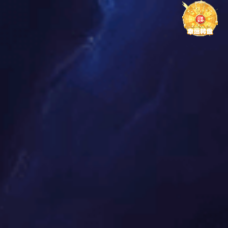
最后，与粉丝之间建立深厚联系同样不可忽视。在当
今社交媒体盛行时代，与粉丝互动可以提升团队形
象，同时增强凝聚力。当粉丝支持转化为信任时，无
疑也会为球队带来更多动力，让他们在艰难时刻更加
坚定信念，共同追求荣光。
总结：
DOTA2热议 EDG 状态引发争议，其背后反映的是一
种对于传统强队未来发展的焦虑与期待。回顾整个过
程，我们可以看到 EDG 在历史上曾经辉煌，而如今
却面临诸多困难。但只要把握住机遇，通过合理调整
与持续努力，相信 EDG 依然能够迎来新的高峰。
Total, DOTA2 的魅力不仅仅体现在比赛本身，更在于