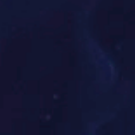
分析敌方特点与弱点来确定最佳攻击方式。在这一过
程中，全体成员需充分理解各自角色，并主动承担任
务，这样才能形成合力，实现共同目标。
为了保证战术实施过程中的高效性，教练会在赛前进
行详细讲解，并邀请各个位置球员提出自己的意见，
以便更好地结合实际情况进行调整。此外，在实战演
练时，通过模拟比赛场景，加深球员对战术配合细节
及执行力度的认识，使其更具适应性和灵活性。
值得注意的是，与一些单纯依赖个人技术表现或缺乏
明确战术指导的球队相比，重庆飞盘队通过系统化、
科学化的方法提升了整体水平。这种基于精细化管理
和高度协同工作的模式，让他们在面对强敌时能够凭
借严密阵型和流畅配合获得胜利，为整体实力提供有