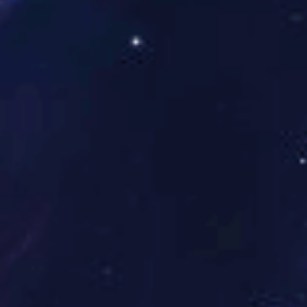
最后，在定期举行的总结会议上，重庆飞盘队鼓励每
位成员畅所欲言，对训练和比赛进行反思与讨论，以
此不断优化个人与团队表现。这种开放式反馈机制使
得所有成员都有机会参与到决策中，从而增强了全体
队员对于共同目标达成的责任感。
2、高效沟通机制
高效的沟通是确保任何团队成功的重要因素之一。重
庆飞盘队采用多种方式促进内部信息交流，包括日常
训练中的即时反馈和赛后的战术复盘。在训练期间，
教练会针对每位球员提出具体建议，使他们能够及时
调整自己的技术动作或战术选择。
除了口头沟通外，重庆飞盘队还利用现代科技手段，
如微信群组及视频会议等平台，以便于随时传递重要