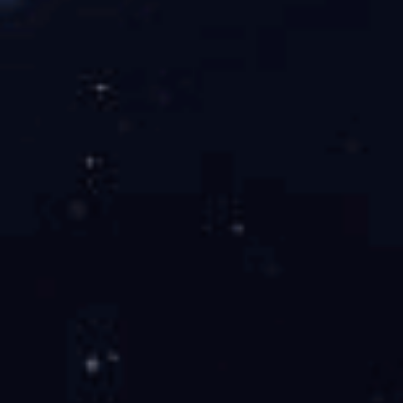
推荐网站
联系我们
地址
support@021maoke.com
j9九游会
j9九游会（中国）游戏第一品牌官方网站，9游会j9官网登录入口、9
游会j9、j9九游会官网入口、网页版、手机app下载、最新注册链接
涵盖足球赛事资讯、篮球数据分析及热门体育内容，打造多元化互动
娱乐体验。