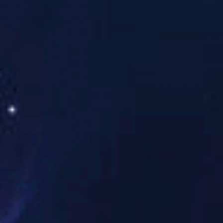
重庆飞盘队拥有独特且积极向上的团队文化，这种文
化不仅体现在日常训练中，更融入了每位成员的行为
和心理状态。团队文化强调合作与分享，使得每位队
员都能够意识到自身在团队中的重要性，从而提升参
与感和归属感。在这样的环境下，队员们会更加愿意
相互支持，共同面对挑战。
此外，重庆飞盘队还注重培养团结友爱的气氛，通过
组织各种集体活动增强成员之间的情感联系。这种紧
密的人际关系不仅提高了士气，还促进了信息共享，
使得战术布置和应变能力得到显著提升。相较于其他
一些缺乏凝聚力的球队，重庆飞盘队在比赛中展现出
的默契程度无疑是其一大优势。