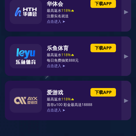
的比较分析
本文旨在深入分析重庆飞盘队的团队协作，并与其他
飞盘队伍进行比较。通过对团队文化、沟通机制、战
术配合及心理素质等四个方面的详细探讨，揭示重庆
飞盘队如何在竞争中脱颖而出与其他队伍相比所具备
的优势。同时，文章也将指出重庆飞盘队在团队建设
过程中所面临的挑战，以及如何通过有效的策略来提
升整体表现。希望能为读者提供一个全面而深刻的视
角，理解团队协作的重要性，以及如何通过良好的协
作来实现卓越的竞技成绩。
1、团队文化的重要性