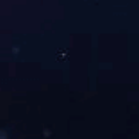
3
足球明星现身CBA：足球明星现身CBA赛事的
近年来，足球明星跨界参与篮球赛事的话题频频引发
热议。当知名足球...
2026-05-03
4
与足球明星同场竞技体验激情与梦想的完
在现代足球运动中，球迷不仅限于欣赏比赛的精彩，
更渴望亲身参与其中...
2026-07-20
5
热议王者荣耀EDG战队状态变革背后的原
随着《王者荣耀》电竞赛事的不断发展，EDG战队作
为其中的重要一员，...
2026-05-03