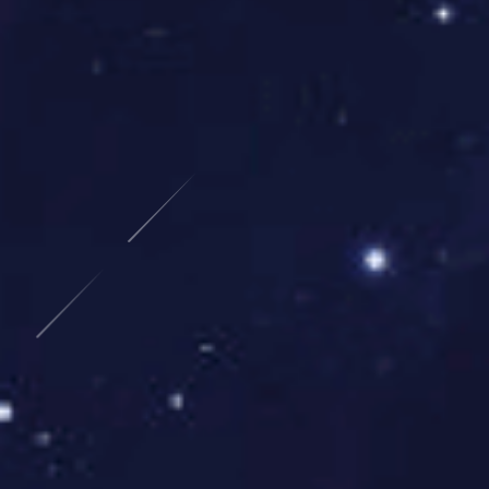
信息并保持各个成员间的信息畅通。这种灵活多样的
信息传递方式，不仅提高了工作效率，也让远离中心
城市或因其他原因无法及时参加训练的人依然能跟上
整个团队的发展步伐。
同时，在关键比赛时刻，各个位置之间建立起明确且
快速的信息传递机制，让每名球员能够迅速做出反应
并调整策略。这种高效沟通带来的优势，让重庆飞盘
队在复杂局势下依然能够保持冷静，并迅速找到解决
方案，相比之下，一些对手往往因为沟通不畅导致错
误决策，从而影响比赛进程。
3、战术配合与执行
战略执行是任何运动项目成功不可忽视的一部分。重
庆飞盘队注重根据不同对手制定专门战术，通过全面