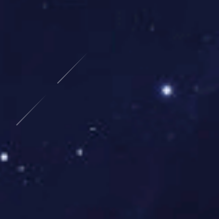
他们会定期组织心理辅导课程，以及模拟比赛来帮助
运动员提高应对压力和紧张情绪的能力。这种全方
位、多层次的支持使得运动员在场上的表现更加稳定
和出色。
另一方面，教练们之间也保持着密切交流与合作，通
过定期研讨会共享各自发现的新战术、新思路。这种
开放式沟通为整个团队创造了一个持续学习和进步的
平台，让所有成员共同成长，共同面对挑战。
3、比赛成绩亮眼
Nanjing 近期参加的一系列国内外比赛中，都取得了
优异成绩。例如，在全国锦标赛上，南京队以强大的
实力斩获多个项目金牌，引起轰动。此外，他们在国
际赛事中的表现同样不容小觑，多名运动员获得奖