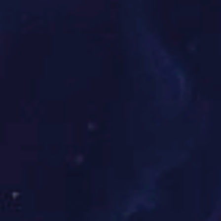
项，同时也进一步提高了城市及球队品牌形象。
这些亮眼成绩背后，是无数次辛勤训练和艰苦努力换
来的成果。每一次比赛都是对他们技术与心理素质的
一次全面检验，而他们用实际行动证明了自身实力。
不少媒体对此进行了深入报道，使得“南京乒乓球队”
这一名字逐渐被大众熟知，也吸引更多人关注这项传
统体育。
更重要的是，这些佳绩激励着更多年轻人加入到这项
运动中来。在媒体宣传及社会影响力加持下，“打好国
球”的理念正在深入人心，从而形成良好的发展生态。
这不仅有助于提升整个城市在体育领域的话语权，更
推动地方经济的发展。
4、社会支持力度加强