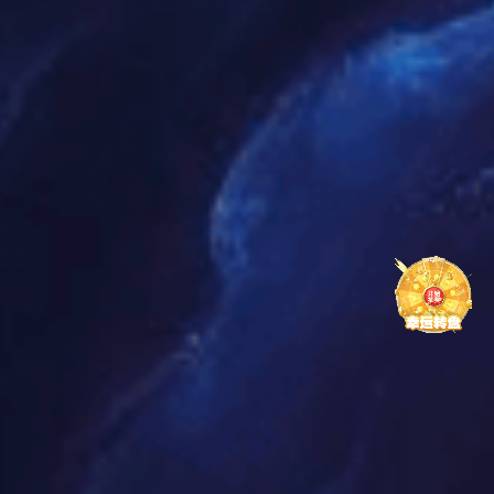
动决策方面进一步探索新路径。除了传统的数据收集
与分析外，新兴技术如可穿戴设备、虚拟现实等也开
始进入体育领域，将为我们提供更多元化的信息来
源，以指导日常培训与比赛策略。
另外，加强跨学科合作也是未来发展的一个趋势。例
如，与心理学家的合作可以帮助我们更加全面地理解
心理因素对选手表现的重要性，而营养学专家则可以
优化饮食方案，使得运用者达到最佳状态，从各个角
度全面提升竞技水平。
综上所述，通过整合多方资源并结合现代科技，重庆
网球队势必将在实力提升与战术应用上取得更大突
破，为今后的赛事争创佳绩奠定良好基础。同时，这
也为其他队伍提供了一种借鉴模式，以推动整个中国