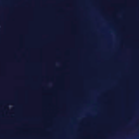
状态，也为调整训练计划提供了科学依据。
例如，通过跟踪记录选手在不同阶段的力量测试结果
及其生理反应，我们能够清晰地了解每位选手适应当
前负荷情况。此外，这也使得教练能够及时作出调
整，从而避免因过度疲劳导致伤病发生，提高选手参
赛时的健康状况和竞技状态。
同时，这种基于数据分析的方法还有助于激励运动员
自身不断进步。当他们看到自己的成长曲线逐渐上升
时，会感受到成就感，从而更加投入到训练中去。因
此，在重庆网球队实施这一策略，不仅提高了团队整
体战斗力，也促进了队伍内部积极向上的氛围。
4、未来发展趋势及启示
随着科技持续进步，未来重庆网球队将在强化数据驱