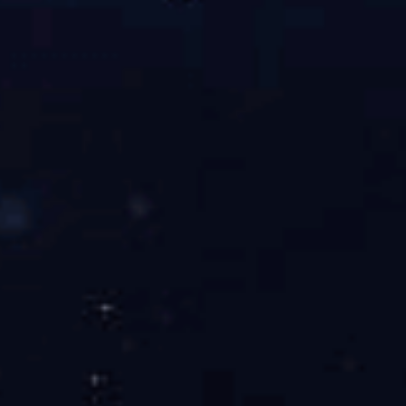
5
2014年NBA季后赛雷霆与灰熊激战回顾球
2014年NBA季后赛的雷霆与灰熊系列赛是一场备受瞩
目的对决，双方在...
2026-05-30
推荐网站
联系我们
地址
support@021maoke.com