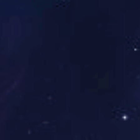
此外，不同类型的力量测试，如最大力量、瞬间爆发
力等，对评估运动员不同方面能力具有重要意义。这
些测试结果可以帮助教练团队制定更加个性化和针对
性的训练方案，以便充分挖掘每位运动员的潜能，实
现最佳竞技状态。
2、训练方式对力量提升影响
训练方式是决定运动员力量提升效果的重要因素。在
重庆网球队中，各种不同形式的训练方法被广泛应
用，包括重量训练、功能性训练以及专项技能练习
等。通过系统的数据收集，可以有效评估这些不同训
练方式对于各类肌肉群发展的实际效果。
例如，采用高强度间歇训练（HIIT）的方法，有助于
提高短时间内的大爆发能力。而传统重训则更侧重于