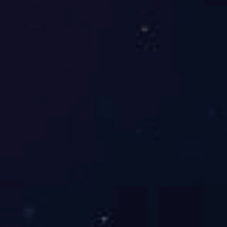
终是球迷关注的焦...
2026-06-16
2
北京篮球队心理素质解析：如何在比赛中保
在现代篮球比赛中，心理素质的优劣往往决定了球队
的表现。北京篮球...
2026-07-25
3
足球明星名字融入旋律的歌曲有哪些值得
在当今的音乐和体育文化中，足球明星与流行歌曲的
结合已经成为一种...
2026-07-25
4
唱歌与足球的明星们有哪些值得关注的代
在现代社会中，唱歌与足球这两种文化现象备受关
注，它们不仅是人们日...
2026-07-25