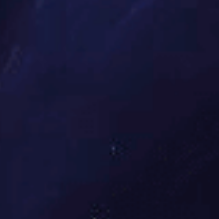
网球事业的发展。
总结：
本文围绕“重庆网球队力量表现数据分析揭示运动员潜
力与训练效果深度关系”进行了深入探讨。从多个维度
剖析了如何利用数据信息来挖掘每位选手独特优势并
优化其个人发展路径。无论是在评估潜力还是设计符
合实际需求的个体化训练方案中，有效的数据支持都
显得至关重要。
未来，希望这种基于科学的方法能在更多领域得到推
广，让更多优秀人才脱颖而出，为中国体育事业贡献
更多精彩。同时，也期待重庆网球队不断创新，引领
国内外竞争潮流，在国际舞台上展示出更强大的实力