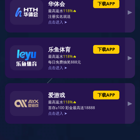
军之路展望
在2025-2026赛季的NBA赛场上，布鲁克林篮网队将
迎来全新的挑战与机遇。随着球队阵容的逐步完善，
篮网的目标显然是冲击总冠军。球队目前拥有一批年
轻有潜力的球员，同时也在不断完善他们的战术体系
和个人技能。在这篇文章中，我们将从多个维度分析
篮网队的新赛季前景，重点关注核心阵容的深度分
析，以及他们如何迈向总冠军之路。首先，我们将回
顾篮网的核心球员，分析他们的角色与发展方向；其
次，探讨新赛季阵容深度与潜力；然后分析球队战术
风格与如何应对联盟中的竞争对手；最后，我们将结