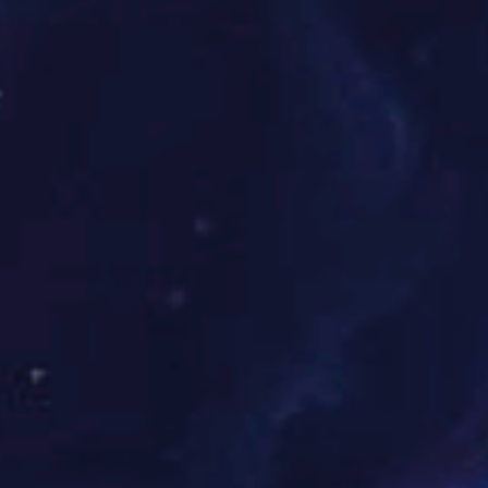
从历史上看，篮网的进攻风格偏向于快速转换和空间
拉开。在杜兰特的带领下，篮网的进攻主要围绕外线
的投射与中远距离的单打展开，而西蒙斯则通过自己
的突破和传球组织球队进攻。新赛季，篮网将进一步
强化球员之间的配合，尤其是在外线和内线的转换进
攻上。
在防守端，篮网的阵容深度为他们提供了更多的选
择。西蒙斯的防守能力能够在后卫线和前锋线之间进
行有效切换，布里奇斯则是球队的防守支柱之一。篮
网将加强对对方进攻核心的防守，并通过转换进攻来
弥补防守端可能的漏洞。
4、总冠军之路与挑战
在目标明确的情况下，篮网的总冠军之路并非一帆风