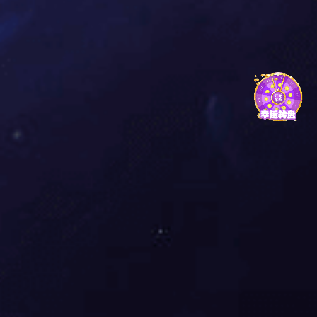
但他们顽强拼搏、不屈不挠的新精神使得他
可能成为左右结果的重要变量之一，让人不
面的数字，更要深入思考背后的原因与变
是展现这些故事的大好舞台。
实力还是单兵作战能力，两队都有各自鲜明
决于纸面上的数据，还有现场实际情况以及
志与激情的球队来说，每一次传递、每一次
激烈碰撞无疑将成为本轮联赛的一大亮点。