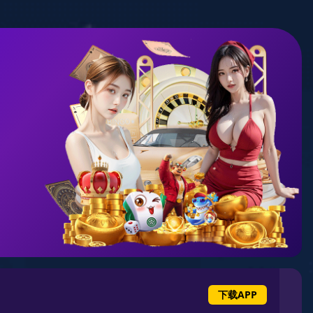
App下载
公司介绍
体育看点
j9九游会
—— 比赛数据从这里开