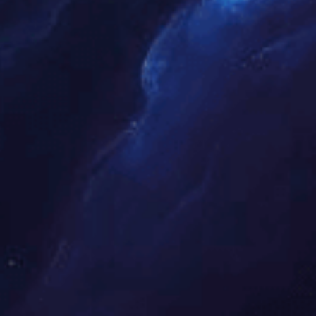
此外，贝内文托虽然在历史交手上略处于劣势，
们总能给对手带来惊喜。因此，这种心理因素也
得不重视。
正因为如此，对待这样的赛事，我们不仅要看表
化。每一次交锋都蕴含着新故事，而本次较量正
总结：
综合以上四个方面，我们可以看到，无论是总体
特色。而最终谁能赢下这场精彩对决，不仅仅取
临场发挥等诸多因素。因此，对于这两支充满斗
射门都可能改变整个局势，让我们拭目以待！
无论最终结果如何，这场“贝内文托与萨索洛”的