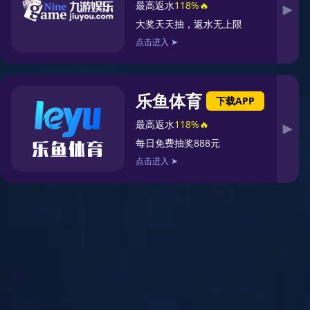
的体育服务。
2026-05-29 16:17
50 次阅读
对决引发了广泛关注。两支球队在技战术、
特点和优势。本文将从四个方面详细分析这
、战术布置及历史交锋记录，探讨谁将在这