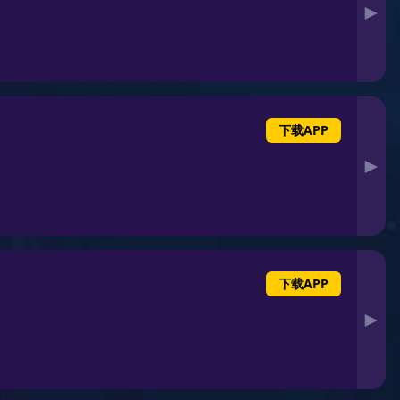
事、专业数据、高清视频，
j9九游会APP
与网页版为您提供便捷
APP下载
网页版入口
在意甲联赛的舞台上，贝内文托与萨索洛之间的
球员状态以及历史交锋记录等方面都有着独特的
场精彩对决，包括球队整体实力、核心球员表现