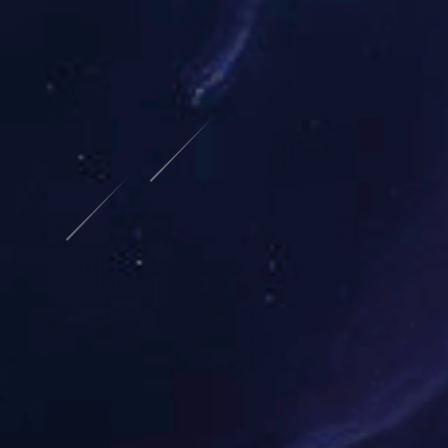
贝内文托与萨索洛激战正酣
谁将赢得这场精彩对决的胜
利