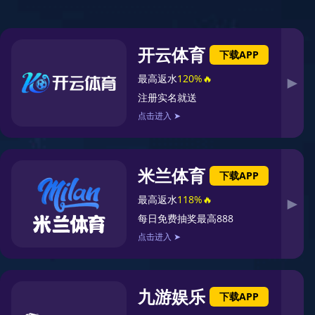
注册入口
始