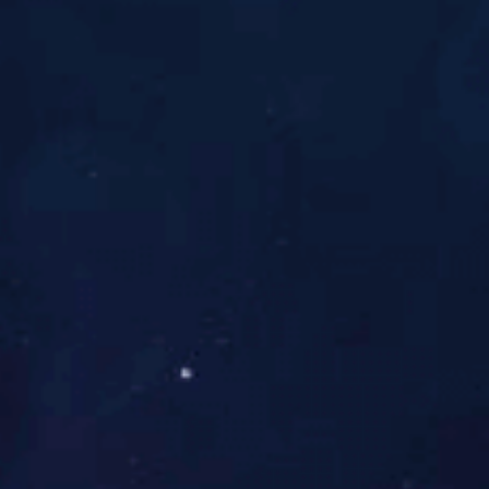
是技术和体能的较量，更是智慧和心理的博
要。
赛中不断努力追赶强队。他们注重团队合
力相对较弱，但他们以韧性十足著称，经常
球队。他们在过去几个赛季中逐渐崭露头
少好评。萨索洛不仅拥有稳定的后防线，还
时都不容小觑。
为紧张。贝内文托需要充分发挥自己的主场
来应对挑战。最终，两队能否找到突破口，