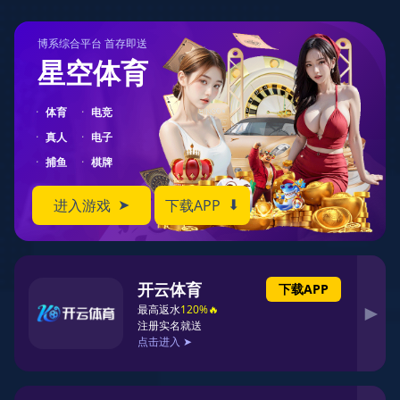
注册入口
j9九游会
—— 比赛数据