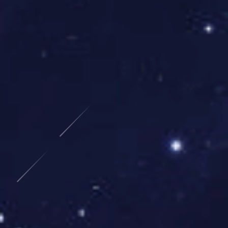
功能，将家庭健身转化为社交体验；Echelon的虚拟
教练系统则利用AI算法为用户生成个性化训练计划。
这些创新不仅提升产品附加值，更重新定义了健身器
材的使用场景。
材料科学与结构设计的进步同样显著。Technogym采
用航天级铝合金框架，在保证器械轻量化的同时实现
超高承重能力；MatrixFitness的折叠式设计则解决了
家用空间限制问题。部分品牌如ProForm甚至引入虚
拟现实技术，通过沉浸式视觉反馈增强训练趣味性。
环保理念正在重塑产业链。Cybex推出的节能型电动
跑步机可减少30%能耗，LifeFitness的器械回收计划
覆盖95%可循环材料。这些技术创新不仅降低用户使
用成本，更推动行业向可持续发展转型，契合全球低