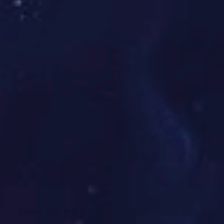
碳经济趋势。
市场策略与用户触达
直销模式与订阅服务的结合开创了新的商业范式。
Peloton通过硬件销售搭配每月课程订阅，实现用户
终身价值的深度挖掘；NordicTrack的iFit平台则整合
全球运动场景，以内容付费模式构建生态闭环。这种
从产品到服务的转型，显著提升了品牌利润率与用户
忠诚度。
渠道布局的多元化策略值得关注。如RogueFitness通
过自建电商平台覆盖专业健身群体，同时入驻亚马逊
拓展大众市场；TrueFitness则与酒店、企业合作开发
B端客户。部分品牌还通过体验店提供器械试用与私
教服务，实现线上线下流量闭环。