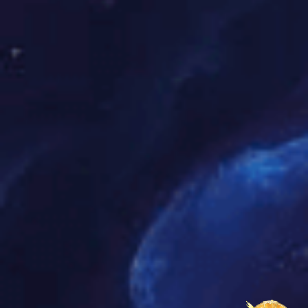
本土化运营助力全球扩张。LifeFitness在亚洲市场推
出低功率椭圆机以适应小户型需求，Technogym为欧
洲用户定制符合GDPR标准的数据管理系统。这种因
地制宜的策略使品牌能够快速渗透不同地域市场，降
低文化差异带来的运营风险。
用户口碑与行业标杆
专业机构评测与消费者反馈形成双重认证体系。
ConsumerReports年度报告中，Precor椭圆机连续
五年位列耐用性榜首；亚马逊平台上，Bowflex可调
哑铃因空间效率获得95%好评率。这些客观数据为品
牌公信力提供了有力支撑。
行业标准制定能力体现品牌话语权。LifeFitness主导