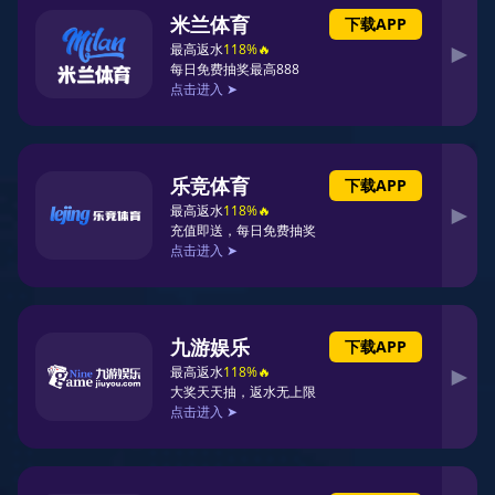
从这里开始
覆盖实时赛事、专业数据、高清视频，
j9九游会
APP
与网页版为您提供便捷的体育服务。
APP下载
网页版入口
首页
/
体育看点
/ 正文
2026-06-23 15:17
29 次阅读
美国健身器材品牌排行榜前十解析