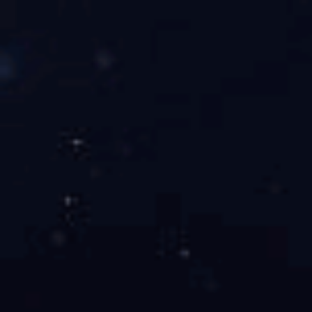
2026-06-07
推荐网站
联系我们
地址
support@021maoke.com
j9九游会
j9九游会（中国）游戏第一品牌官方网站，9游会j9官网登录入口、9
游会j9、j9九游会官网入口、网页版、手机app下载、最新注册链接