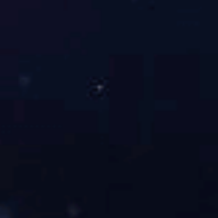
3
属龙足球明星盘点他们在绿茵场上的辉煌
在足球的世界中，各种星光璀璨的球员不断涌现，其
中属龙的足球明星以...
2026-07-27
4
NBA太阳豪取胜利，快船无力抵挡全面进攻
1、太阳队的全面进攻体系 太阳队在这场比赛中展现出
了令人瞩目...
2026-07-05
5
曼城与博卡青年激战成和精彩赛事回顾与
在这场备受瞩目的赛事中，曼城与博卡青年展开了一
场精彩的较量。比...
2026-06-07