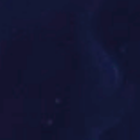
3、中游球队轮换体系承压
皇家贝蒂斯遭遇多线作战引发的伤病潮，费基尔、威
廉·若泽等五名主力同时进入伤病名单。原本深厚的阵
容厚度被急剧消耗，主帅佩莱格里尼不得不启用B队
小将填补空缺。双线作战的密集赛程导致球队最近四
周比赛胜率从58%骤降至33%，欧战资格争夺形势急
转直下。
毕尔巴鄂竞技面临结构性伤病危机，三名主力边卫集
体伤停迫使教练改变战术架构。惯用的352阵型调整
为442菱形中场，牺牲边路冲击力的同时增强了中路
控制。这种被动调整虽暂时稳住联赛排名，但核心球
员伊尼亚基·威廉斯的过度使用埋下新的伤病隐患。