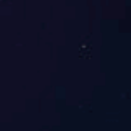
精选推荐
1
成都乒乓球队的节奏解析与热点动态全景
本文将对成都乒乓球队的节奏进行深入解析，并回顾
其热点动态。首先...
2026-07-21
2
巴西足球明星的英文名字及其背后的故事
巴西足球在世界足坛中占据着重要的地位，涌现出众
多备受瞩目的足球...
2026-07-18
3
李娜回顾羽毛球生涯的辉煌与挑战分享成
李娜，中国羽毛球界的一位传奇人物，以其卓越的技
术、坚定的意志和顽...
2026-06-28