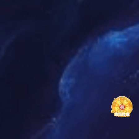
一步挖掘自身潜力，实现自我超越。
4、训练效果验证的方法
检验训练效果是确保上海极限运动队不断进步的重要
环节。为了实现这一目标，我们采用了前后对比的方
法，即在实施新培训方案之前先做基线测试，然后再
经过一定周期实施新的方案，再次进行测量以比较结
果。这种方法直观明了，有助于迅速识别出有效或无
效之处，并及时调整策略。
此外，我们还引入交叉验证的方法，将部分选手分成
试验组和对照组，以控制变量并客观衡量各项新措施
带来的影响。这种设计不仅加强了科研流程，也为教
练组提供了更丰富的数据支持，使决策更加科学合
理。