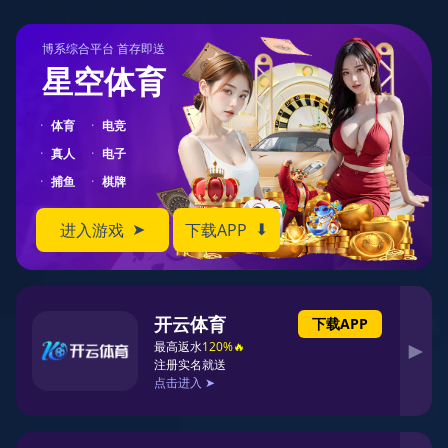
注册入口
j9九游会
—— 比赛数据