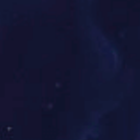
采用了一系列科学的方法。这些方法不仅涵盖了传统
体育科学中的测试理念，还融入了一些先进的数据分
析技术。例如，通过机器学习算法，对历史数据进行
回归分析，可以预测某些特定训练模式下，各个选手
未来可能达到的新高度。
同时，通过比较同类项目中的顶尖选手与我们自身队
伍成员的数据差异，可以明确当前队伍所需改进之
处。这种横向比较有助于找出球队整体发展水平，提
高针对性训练效率，让教练组可以制定个性化的发展
计划。
除了定量评估之外，我们还重视定性的反馈机制。在
日常训练中，通过教练观察与同行评价相结合，让每
位选手清晰认识到自身优势和不足，从而激励他们进