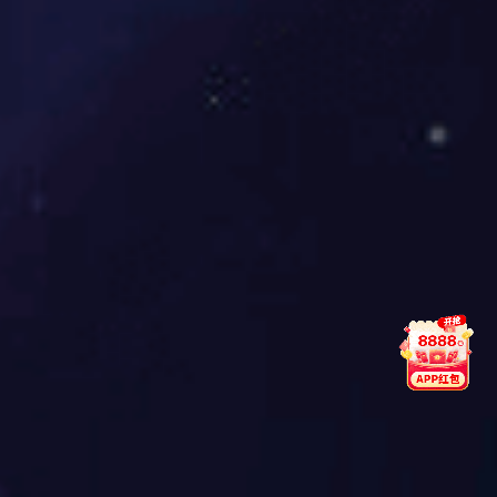
随着科技的发展，如何运用现代技术工具进一步优化
我们的培训方式，将成为下一步面临的重要挑战。同
时，希望通过持续深入的数据研究，为中国乃至全球
范围内的极限体育事业贡献更多智慧与经验，实现跨
越式发展！
上一篇：
南京羽毛球队耐力训练揭秘聚焦运…
下一篇：
2019年2月24日火箭队对勇士队精