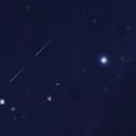
其次，心理状态也是不可忽视的一环。在高强度竞技
中，自信心及抗压能力常常决定了一个运动员能否发
挥最佳水平。因此，在日常训练中，培养良好的心理
素质同样具有重要意义，比如通过模拟比赛环境来增
强选手面对压力时的应变能力。
最后，外部环境如天气条件、场地设施等亦会直接影
响到比赛成绩。例如，在高温或潮湿天气下进行户外
活动时，可能会导致身体机能下降，从而使得原本具
备良好实力的选手无法发挥最佳状态。因此，对于这
些可控因素进行管理，是提升整体团队竞争力的重要
措施。
3、潜力评估的方法
为了准确评估上海极限运动队各个成员的潜力，我们