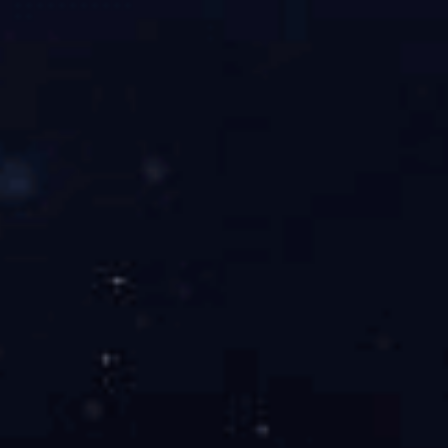
近年来，街舞文化在中国迅速发展，尤其是在杭州，
这座城市的街舞队技术...
2026-07-09
推荐网站
联系我们
地址
support@021maoke.com
j9九游会