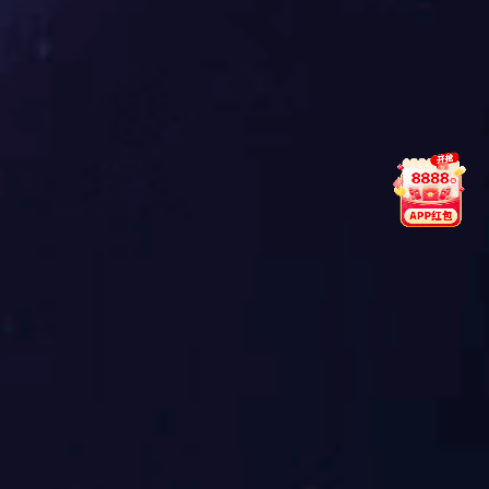
上一篇：
重庆篮球队心理素质分析及其对比…
下一篇：
战雄鹿火箭不变阵！主力全员出征，破
精选推荐
1
和丸子长得像的足球明星们的趣味对比与
在当今足球界，许多明星球员以其独特的外貌和出色
的球技吸引了众多...
2026-07-20