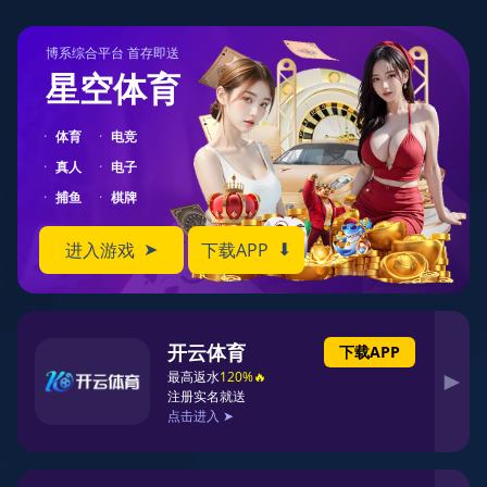
注册入口
j9九游会
—— 比赛数据