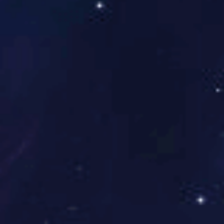
整体而言，这场比赛展现了两种不同风格球队之间的
碰撞。马刺凭借灵活多变的进攻与稳固扎实的防守，
与骑士强悍直接且充满力量感的打法形成鲜明对比，
使得整场赛事充满悬念和看点。
2、关键球员表现亮眼
在这场激烈较量中，多名球员都表现出色，但其中几
位核心球员无疑成为了全场焦点。例如，马刺的新星
后卫不仅在组织进攻方面做得游刃有余，还频频贡献
关键三分，为球队赢得宝贵分数。此外，他还积极参
与防守，多次成功抢断，对骑士形成了有效威胁。
而骑士队中的明星控卫同样表现不俗，他凭借出色的
突破能力，不仅自己完成得分，还为队友创造了不少
机会。在关键时刻，他的一记三分扭转了局势，将比