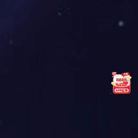
着无限可能，而每一场比赛都是通往成功路上的又一
步。期待下一次相遇，再次见证他们带来的精彩表
演！
上一篇：
科比8号与24号球衣对比图片展现…
下一篇：
足球明星现身CBA：足球明星现身CBA
精选推荐