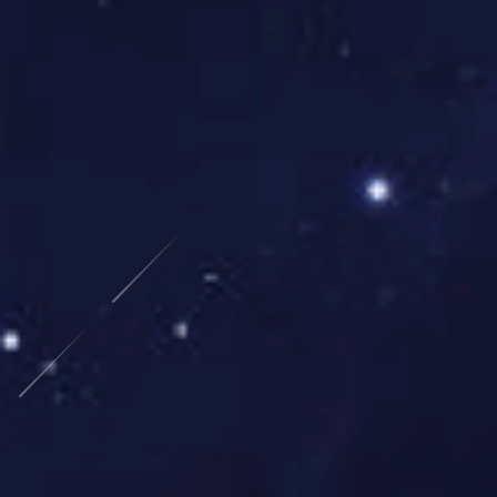
分拉近，使得骑士重新找到了节奏。这种良好的发挥
让整个团队都充满信心，也增强了团队凝聚力。
除了以上两位核心选手外，各自替补席上的角色球员
也不甘示弱，在上场时间内打出了令人惊喜的数据，
为球队贡献了重要分数。这充分体现了篮球作为一项
团队运动的重要性，每一个参与者都可能成为决定胜
负的关键因素。
3、比赛过程中的转折点
整场比赛过程中，有几个显著转折点值得关注。在第
一节末尾阶段，当马刺一度领先时，骑士通过一波反
击迅速缩小分差，这为接下来的较量埋下伏笔。而第
二节开始后，骑士利用主场之利，通过连续快攻取得
领先，一度将比分反超，让现场气氛达到高潮。