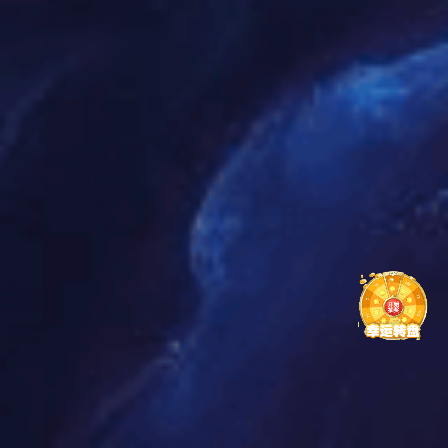
这一结果不仅为马刺赢得了宝贵胜利，同时也提升了
他们在西部排名中的位置。而对于骑士来说，这次失
利虽然遗憾，但他们仍然可以从中汲取经验教训，为
未来做好准备。
这场比赛的重要性不仅体现在胜负结果上，更是在于
它展示出的技术含量与团队协作精神。无论是对于年
轻球员还是资深老将来说，这都是一次宝贵学习机
会。同时，也让广大观众领略到NBA赛季竞争之激
烈，以及职业篮球运动带来的无限魅力。
No matter the result, both teams will take
valuable lessons from this encounter as they
move forward in the season. The performance of
key players, tactical adjustments, and moments