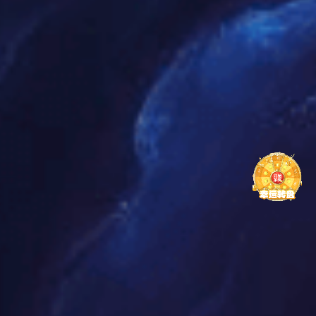
展望未来，成都篮球队可以从多个维度来进一步提升
自身实力。在训练方面，可以增加更多关于反击技巧
以及快速决策能力相关课程，通过不断实战演练来磨
炼球员技能，并确保他们能在高压环境下保持冷静。
此外，加强科技运用也是一个值得探索的新方向。例
如，引入虚拟现实（VR）技术进行模拟训练，让球员
们身临其境地感受实战情境，以此提高他们处理复杂
局面的能力。同时，可以借助数据分析平台，对球队
整体表现进行实时监控，不断调整策略以适应不同对
手风格。
最后，与其他优秀俱乐部建立合作关系，共享资源与
经验，也是促进发展的有效途径。通过联合培训、友
谊赛等形式，不仅能增进彼此了解，还可以拓宽视