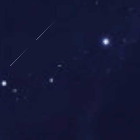
轻主力球员面对密集防守时所承受的压力，让整个团
队更加均衡发展。
另外，在心理层面上，当球队能够频繁通过高效反击
获得得分时，将大大增强全体成员信心。这种自信心
不仅体现在场上的表现，也会影响到训练状态和团队
凝聚力，为长远发展奠定良好基础。
3、人员配置与教练理念
要想成功实施有效的反击战术，不仅需要合理的人才
选拔，还需要科学合理的教练理念支持。首先，从人
员配置来看，成都篮球队应注重选拔具备较强运动能
力和灵活性的年轻球员，他们通常能更好地适应快速
转换节奏，同时也更容易接受新颖游戏方式带来的挑
战。