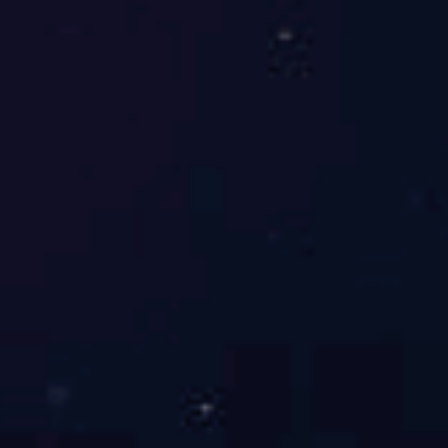
2026-07-27
2
TES在DOTA2比赛中的包夹策略分析与成败
本文旨在对TES战队在DOTA2比赛中采用的包夹策略
进行深入分析，探讨...
2026-05-31
3
西甲联赛莱加内斯战绩回顾与发展历程
莱加内斯足球俱乐部作为西班牙足坛一支充满韧性的
球队，其发展历程...
2026-06-27
4
英超十年历史中最成功的球队分析
过去十年英超联赛的竞争格局风云变幻，既有传统豪
门的持续统治，也有...
2026-06-26