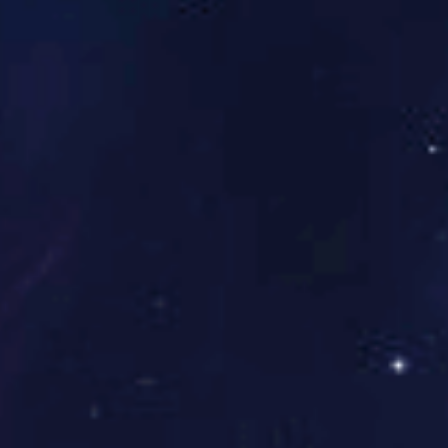
因此，团队配合以及战术灵活运用显得尤为重要，而
成都篮球队在此方面还有很大的提升空间。
2、反击战术的重要性
反击战术是现代篮球比赛中不可或缺的一部分，其核
心在于利用对方失误后的瞬间机会迅速展开进攻。这
种打法不仅能够有效压制对手，还能提高自身得分效
率。在当前技术日益成熟、信息高度透明化的环境
下，各支球队都在积极寻求通过快速进攻来赢得比赛
优势。
对于成都篮球队而言，强化反击战术有助于充分发挥
球队内外线球员的特点。例如，一些速度较快且具备
突破能力的小前锋，可以通过快速跑位为后卫创造投
篮机会，从而提升整体进攻质量。同时，这也能够减