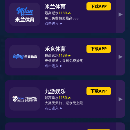
从这里开始
覆盖实时赛事、专业数据、高清视频，
j9九游会
APP
与网页版为您提供便捷的体育服务。
APP下载
网页版入口
首页
/
体育看点
/ 正文
2026-05-19 10:56
42 次阅读
成都篮球队反击战术解析与未来发展展望