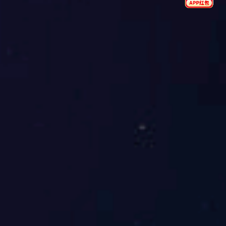
精选推荐
1
足球明星战绩对比分析图揭示顶级球员的
本文将围绕“足球明星战绩对比分析图揭示顶级球员的
竞技表现与成...
2026-08-04
2
西甲联赛的球队关系：西甲各大球队之间的
西班牙足球甲级联赛（西甲）不仅是全球最具观赏性
的足球赛事之一，更是...
2026-06-19
3
我与足球明星头像的奇妙缘分与心灵共鸣
在这个充满竞技与激情的世界里，足球不仅是一项运
动，更是许多人心灵...
2026-08-01