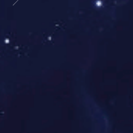
的理解，为今后的创作奠定坚实基础。
3、比赛策略调整
面对竞争激烈的街舞比赛环境，灵活有效的比赛策略
至关重要。首先，在备战阶段，西安街舞队会根据比
赛主题及评审标准制定相应方案，以确保作品能够契
合赛场要求，并突出自身特色。
其次，在排练过程中，不断进行模拟演出，以此检验
作品效果并做出即时调整。同时，通过邀请业内专家
给予反馈，有利于及时发现问题，提高最终呈现效
果。这些措施大大增强了他们在正式比赛中的竞争
力。
最后，在参赛时也要保持良好的心理状态。在高压环