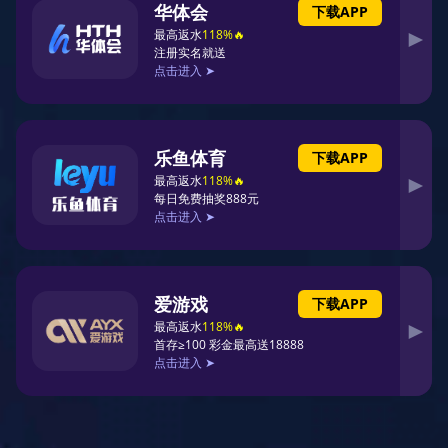
挑战并存的舞台故事
本文主要分析了西安街舞队在其发展过程中所面临的
阵地战，探讨了成功与挑战并存的舞台故事。通过对
团队文化、训练模式、比赛策略及社会影响四个方面
的详细阐述，揭示了西安街舞队在追求卓越的道路上
积累的经验与教训。文章不仅回顾了他们在街舞领域
所取得的成就，也反思了存在的问题和未来的发展方
向。希望通过这样的分析，能够为其他城市或团队提
供借鉴，同时激励更多年轻人在街舞这条路上不断探
索与创新。
1、团队文化建设