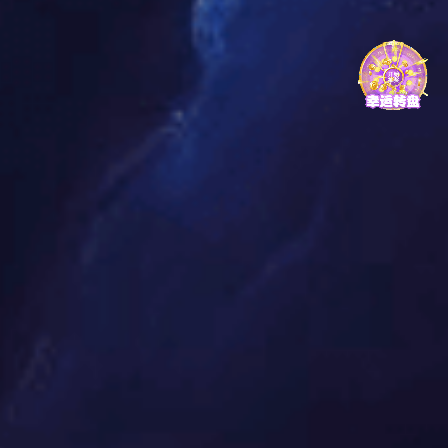
最后，与地方政府及企业合作举办相关活动，为当地
文化产业发展贡献力量。同时，他们意识到自己肩负
着推广青春正能量的重要使命，因此始终将积极向上
的形象传递给大众，引导更多年轻人追求梦想，不懈
努力。
总结：
综上所述，西安街舞队在将艺术与实践结合中积累了
一系列宝贵经验。从团队文化建设到科学训练模式，
再到灵活应变的比赛策略，以及日益增强的社会影响
力，这些都是他们取得成功的重要因素。同时，他们
也面临着一些挑战，如资源不足、市场竞争等，需要
持续探索解决之道。