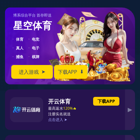
注册入口
j9九游会
—— 比赛数据