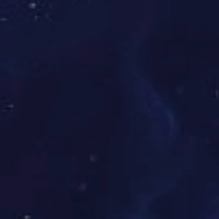
3、快船队的失误与不足
快船队在这场比赛中的表现相对低迷，尽管拥有着诸
如伦纳德和乔治等明星球员，但面对太阳队强大的进
攻火力，快船队在防守和进攻上的失误显得尤为明
显。首先，快船队的防守体系并未能够有效地限制太
阳队的进攻，尤其是在布克和艾顿的轮番进攻下，快
船队的防线显得脆弱。
其次，快船队在进攻端的组织不够流畅，球员之间的
配合显得生疏，缺乏有效的进攻策划。尽管伦纳德和
乔治具备一定的个人能力，但在面对太阳队的团队防
守时，快船队的进攻往往陷入单打独斗的局面，这种
缺乏团队协作的进攻方式使得他们的得分效率大打折
扣。