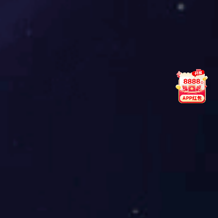
下一篇：
黄军谈滑板人生：从初学者到专业选
精选推荐
1
阿森纳与罗马精彩对决录像回放全程回顾
在这篇文章中，我们将对阿森纳与罗马之间的精彩对
决进行全程回顾与...
2026-06-17
2
马刺nba铁血防守的球队标签
作为NBA历史上最具标志性的防守强队之一，圣安东
尼奥马刺队以铁血...
2026-06-12