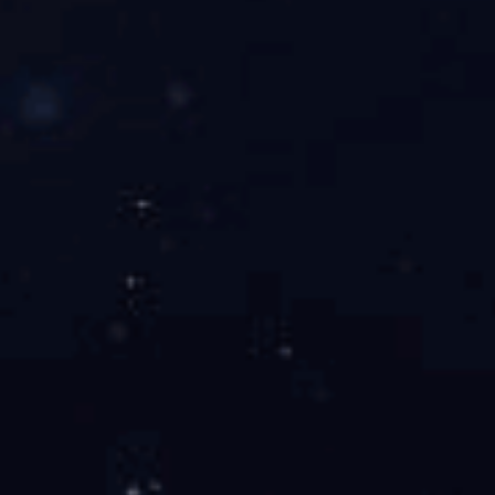
推荐网站
联系我们
地址
support@021maoke.com
j9九游会
j9九游会（中国）游戏第一品牌官方网站，9游会j9官网登录入口、9
游会j9、j9九游会官网入口、网页版、手机app下载、最新注册链接
涵盖足球赛事资讯、篮球数据分析及热门体育内容，打造多元化互动
娱乐体验。