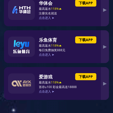
攻 德文·布克砍下24分
1、太阳队的全面进攻体系
太阳队在这场比赛中展现出了令人瞩目的进攻火力，
整个团队的协作堪称完美。无论是三分远投，还是突
破上篮，太阳队的进攻多点开花，形成了层层递进的
威胁。球员之间的配合流畅，快节奏的传球让快船队
的防守显得无从下手。太阳队的进攻并非依赖于某一
位球员，而是通过团队的协作打出了优势。
尤其是在快船队的防线发生裂缝时，太阳队通过快速
反击和外线三分球不断拉开比分。这种全方位的进攻