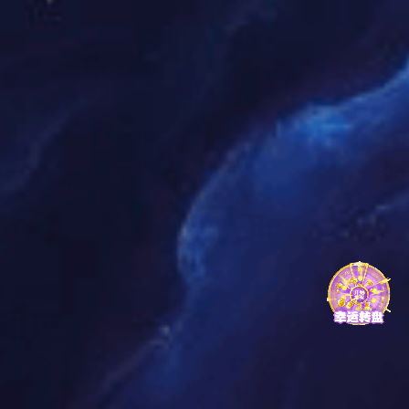
此外，快船队的失误频繁，尤其是在防守篮板的拼抢
中，太阳队多次抢下关键篮板并迅速展开反击，这使
得快船队在比赛的节奏上始终处于下风。加之太阳队
的高效进攻，快船队始终无法找到有效的应对措施，
最终导致了惨败。
4、总结：太阳队胜利的多方面因素
太阳队的胜利可谓是多方面因素的共同作用。首先，
太阳队整体进攻体系的运作高效而流畅，进攻端的多
点开花让快船队难以招架。其次，德文·布克的出色表
现，尤其是他在比赛中的关键时刻发挥，让太阳队能
够保持领先并最终稳住胜局。最后，快船队在防守和
进攻端的种种失误，给了太阳队充足的机会去扩大优
势。