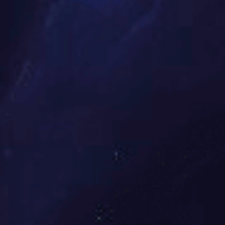
总的来说，太阳队在这场比赛中展现出了强大的团队
协作与个人能力的结合，而快船队则在面对强队时暴
露出了多方面的不足。这场比赛不仅是太阳队完美展
示战术执行力的典范，也是快船队需要深刻反思和改
进的一个警示。未来，太阳队若能保持这种高效的攻
防表现，将会在接下来的比赛中继续占据优势，而快
船队则需要在提升整体防守和进攻配合方面做出更多
努力。
上一篇：
说球帝NBA直播平台的使用与赛事…