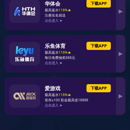
之旅
在这篇文章中，我们将通过对李磊的深度对话，探索
他在网球世界中的坚持与梦想之旅。李磊作为一名优
秀的网球运动员，他的职业生涯不仅仅是技术和比
赛，更是一个关于追求梦想、面对挑战和不断自我超
越的故事。文章将从四个方面进行详细阐述：李磊的
成长背景与初识网球、遇到困难时的坚持与奋斗、对
于梦想的执着追求以及未来展望与感悟。这些方面将
帮助我们更好地理解李磊如何在网球这条道路上走得
更远，收获更多。
1、成长背景与初识网球