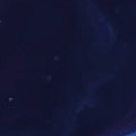
努力才能实现这个目标，因此无论是在训练还是比赛
中，都全力以赴，不留遗憾。
为了提高自己的竞技水平，李磊主动向国内外高手学
习，通过参加各类赛事来积累经验。他还积极寻求教
练指导，将每一次训练都视为提升自己的机会。这种
对自我要求严苛且持续努力，使得他逐渐成为圈内备
受关注的新星。
同时，他也意识到除了自身努力外，与其他优秀选手
之间交流也是不可或缺的一部分。通过不断参与高水
平赛事，与不同风格选手交锋，让他开拓视野，使其
技战术水平得到全面提升。这种执着于进步与学习，
让他在竞争激烈的环境中迅速崭露头角，实现个人价
值。