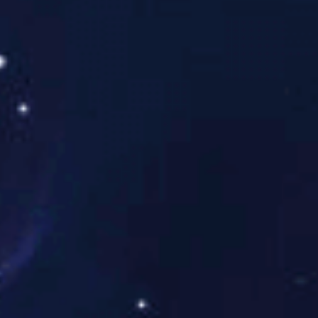
李磊出生在一个普通家庭，自小便显示出对运动的浓
厚兴趣。在他的童年时代，父母为了培养他的体育天
赋，鼓励他尝试各种运动。然而，在众多项目中，网
球成了他最爱的选择。那时候，他第一次接触到这个
运动是在小学的一次夏令营中，那种挥拍击球带来的
快感让他心潮澎湃。
随着时间推移，他开始接受专业训练，并逐渐显示出
过人的天赋。他每天坚持练习，在炎热的夏天和寒冷
的冬天里，都能看到他挥汗如雨地训练。他深知，要
想在这个竞争激烈的领域脱颖而出，仅靠激情是不够
的，还需要不断提升自己的技术水平。
李磊在初中的时候，参加了市级青少年网球比赛，并