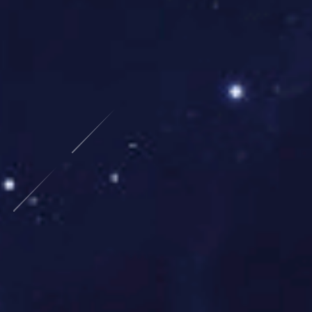
状态。这段经历不仅让他的身体变得更加坚韧，也磨
炼了他的决心，让他明白真正强大的内心才是克服困
难的重要武器。
经过几个月艰苦努力，李磊终于重返赛场。他以更加
成熟和冷静的态度面对每一场比赛，每一次失利都让
他更加坚定要往前走。他深信，只要不放弃，就一定
会迎来新的机会。在这种坚持不懈下，他逐渐赢回了
比赛，并取得了一系列佳绩，为自己的职业生涯增添
光彩。
3、对于梦想的执着追求
梦想是推动人前进的重要动力。对于李磊来说，成为
一名顶尖网球选手就是他的终极目标。在这条路上，
他始终保持着对梦想的不懈追求。他清楚，只有持续