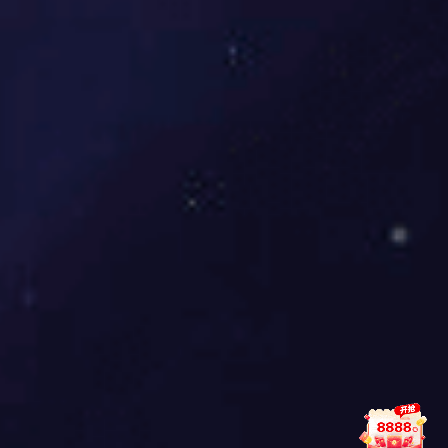
从社群运营到商业开发，每个环节都彰显着引领行业
变革的雄心。
在足球产业全球化的浪潮中，该俱乐部的经验表明，
人气热度的维系不仅依赖赛场胜负，更需要文化认同
与情感共鸣的持续培育。其发展路径为传统联赛的复
兴提供范本，证明注重观赏性与参与感的运营策略，
能够在保持竞技水准的同时实现品牌价值的几何级增
长。这种多维度的成功，正在书写亚平宁足球的新篇
章。
上一篇：