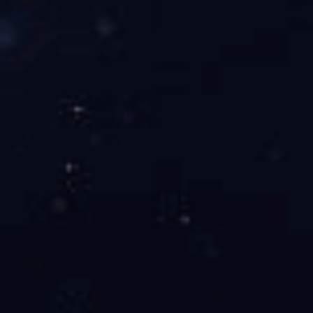
推荐网站
联系我们
地址
support@021maoke.com
j9九游会
j9九游会（中国）游戏第一品牌官方网站，9游会j9官网登录入口、9
游会j9、j9九游会官网入口、网页版、手机app下载、最新注册链接
涵盖足球赛事资讯、篮球数据分析及热门体育内容，打造多元化互动
娱乐体验。