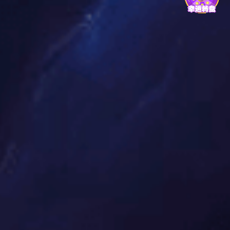
出，微信小程序提供实时战报推送，春节限定球衣三
天预售量超10万件。社交媒体监测显示，球队话题日
均讨论量达280万条，稳居意甲俱乐部榜首。
电竞领域的布局形成跨界影响力，FIFA游戏中的虚拟
球队使用率进入全球前三。与潮流品牌的联名系列首
发即售罄，将足球文化渗透进年轻群体生活方式。这
种多维度的数字生态建设，使俱乐部品牌价值在福布
斯榜单上飙升12个位次。
总结：
这支意甲豪门通过竞技成绩与商业运营的双轮驱动，
重新定义了现代足球俱乐部的成功范式。历史底蕴的
深度挖掘与数字时代的创新传播有机结合，构建起跨
越地域与代际的球迷生态。从战术革命到球星效应，