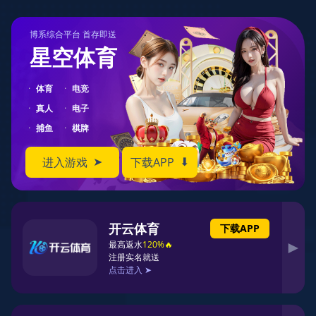
注册入口
j9九游会
—— 比赛数据