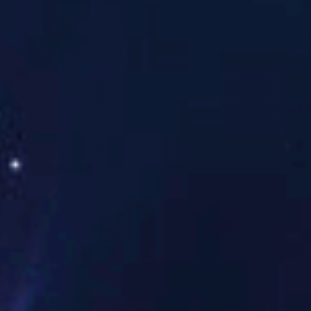
这支球队的百年历史构成了人气基础，其诞生之初便
承载着城市精神象征。队史陈列室里闪耀的19座联赛
冠军奖杯，见证着不同时代的统治力。上世纪90年代
的三驾马车时代，开创了进攻足球的典范，至今仍是
老球迷津津乐道的黄金岁月。新世纪初期虽经历低
谷，但2010年代后期开始的复兴计划，让球队重新站
上意甲之巅。
近年来管理层实施的可持续发展战略成效显著，青训
体系培养出多位本土核心，完美平衡了传统基因与现
代足球需求。2021年终结尤文图斯九连冠的壮举，不
仅重燃死忠球迷的热情，更吸引大批新生代拥趸。俱
乐部博物馆日均访客量突破2000人次，印证着历史底
蕴对品牌价值的持续赋能。