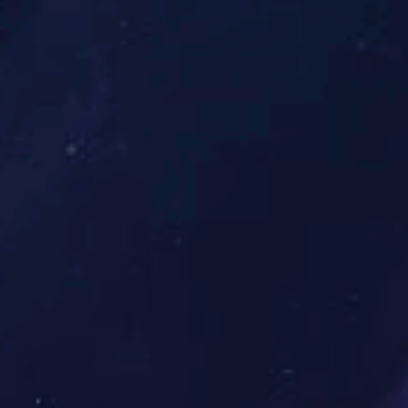
绝杀西汉姆便拉开序幕。这支阵容换血达21
。主力门将亨德森多次神扑救主，中卫沃勒
版的《洛奇》故事。
命，高位逼抢结合快速反击的打法令人耳目
的成色。最令人称道的是客场3-0痛击利
钢铁防线。
尔维亚中锋9次头球破门创下英超纪录。
明了升班马绝非陪跑角色。这三支球队的集