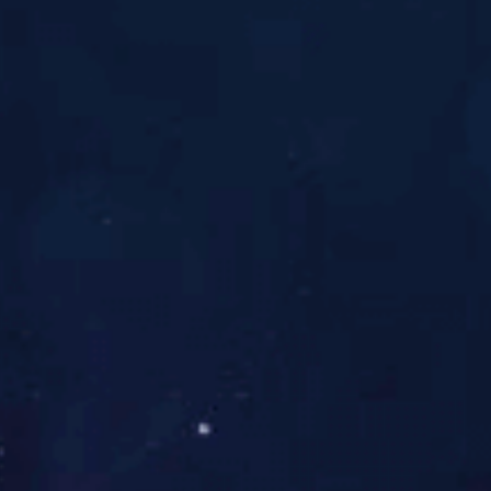
诠释着足球运动的终极魅力。本文将聚焦四
的经典时刻。
，曼城与阿森纳的三番战成为赛季最受瞩目
术刀般的直塞与哈兰德暴力头槌的配合，将
长球场的雨战中，萨卡灵动的内切射门与厄
领先局面下被京多安梅开二度逆转。这场价
了瓜迪奥拉临场调整的宗师风范。罗德里的
代足球战术手册增添了新篇章。
而阿森纳年轻阵容在压力下的波动则暴露成
了蓝月亮的王朝霸业，也预示着枪手新时代