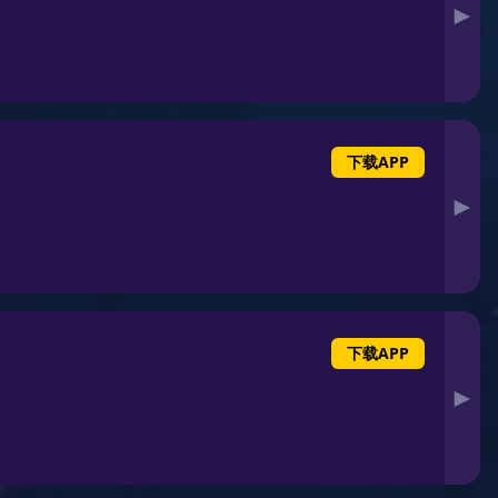
事、专业数据、高清视频，
j9九游会APP
与网页版为您提供便捷
APP下载
网页版入口
英超联赛作为全球最具观赏性的足球赛事之一，
对决。2022-2023赛季更是以其戏剧性、技术
章。从曼城与阿森纳的巅峰对决到升班马的逆袭