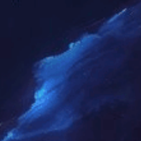
两回合却呈现出截然不同的剧本。首回合利
显埃及之王本色，努涅斯与加克波的锋线组合
战术体系遭受空前质疑。
什福德长途奔袭破门再现追风少年风采，卡
逆转胜利不仅终结了利物浦的主场不败金身，
中结合战术开始显现威力。
统豪门在重建期的阵痛与希望。克洛普的高
球迷奉献了教科书般的战术对决。
标的那一刻，北伦敦德比便被赋予了特殊意
球梅开二度与库卢塞夫斯基的鬼魅传中，展现
在热刺的肌肉森林前屡屡碰壁，这场胜利为