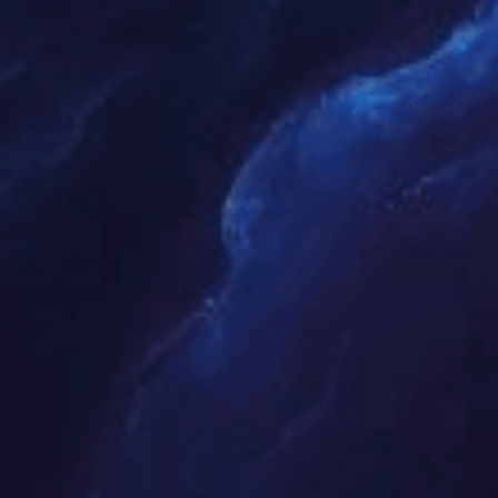
动荡中的热刺注入了强心剂。
次回合较量则成为赛季最具争议的焦点战。罗梅
慜终场前的绝平进球经VAR判定有效。这场比赛共
对抗都迸溅着火星。热刺门将福斯特多次神扑力
左右战局。
这两场德比不仅关乎积分榜排名，更是两种足球
的实用主义，在90分钟的角力中达成了微妙平衡
空，诠释着足球最原始的情感张力。
总结：
2022-2023赛季的英超联赛以其无与伦比的戏
碑。四大经典战役从不同维度展现了现代足球的
战术创新的重要性；升班马的集体爆发证明了团