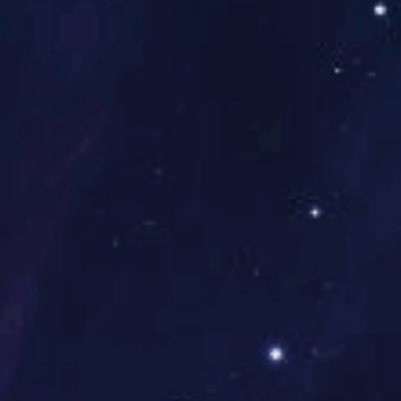
的曙光。
升班马创造奇迹
诺丁汉森林时隔23年重返英超的童话，从揭幕战
人的球队，用钢铁般的防守纪律书写了草根传奇
尔化身空中霸主，他们的保级征程犹如现代足球
伯恩茅斯在西班牙教头伊劳拉带领下完成战术革
一新。索兰克单赛季15球的爆发，印证了英冠金靴
物浦之战，樱桃军团用闪电战撕碎了安菲尔德的
富勒姆则凭借米特罗维奇的暴力美学独树一帜，塞
农场主主场力克切尔西、热刺等豪强的表现，证
体爆发，打破了英超固有的阶层壁垒。
红魔红军双红会