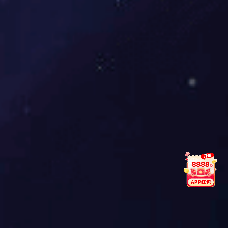
无疑将是一段充满激情与惊喜旅程！
上一篇：
DOTA2最新节奏排行榜揭晓BLG战队…
下一篇：
从零起步掌握极限运动心理素质的
精选推荐
1
排球新手必看：掌握节奏与技巧的全面入门
排球是一项集体运动，强调团队配合和个人技巧。对