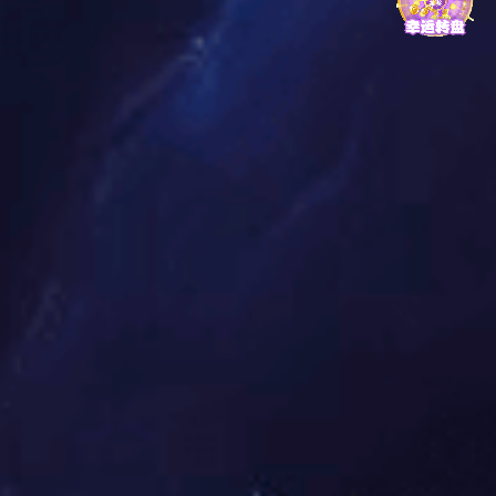
总而言之，无论是支持者还是业内观察者，都对未来
充满希望，希望SEE能够再创佳绩，引领DOTA2走向
更辉煌的一页！
总结：
DOTA2世界中的竞争异常激烈，而WE战队凭借其卓
越表现以及创新战略成功跻身前列，无疑为整个电竞
圈注入了一股新鲜血液。他们不仅展示了一支顶尖团
队所必需具备的特质，更用实际行动诠释了什么是真
正意义上的竞技精神。
未来，对于 WE 战队来说，是挑战也是机遇。在各方
期待下，他们需要继续努力，不断调整，以保持领先
优势。而对于 DOTA2 迷来说，看着这支球队成长，