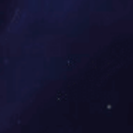
展望未来，希望重庆足球队能够继续深化改革，提高
整体实力，实现更大的飞跃。不论是在技战术层面还
是人才培养层面，都期待看到这支团队不断成长，为
中国足球的发展贡献力量。
上一篇：
英超十年历史中最成功的球队分析…
下一篇：
综合版健身器材功能详解及训练效
精选推荐