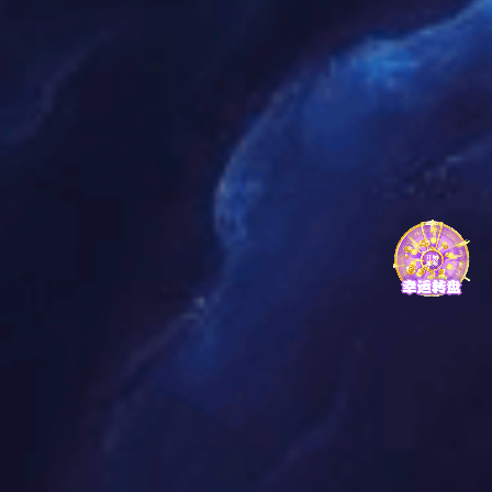
能更合理地利用每位球员特长，提高整体协同作战能
力。
最后，加强与其他俱乐部及专业机构间交流合作，引
入更多外部资源，以开阔视野并激发创新思维。在这
样一个信息快速变化的时代，与国际接轨将成为提升
竞技水平的重要途径。
4、总结与展望
总而言之，中路突破作为现代足球中的一种重要攻击
方式，对重庆足球队的发展具有深远意义。在充分发
挥现有优势基础上，及时识别并解决不足，将为球队
带来新的机遇。同时，通过持续改进和创新，将能进
一步增强整个球队在联赛中的竞争力。