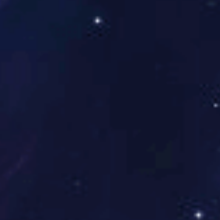
品牌文化的溢价能力在高端市场尤为显著。
LifeFitness通过赞助奥运会等顶级赛事，将品牌与竞
技体育深度绑定，其商用器械在高端健身房覆盖率高
达78%。文化叙事带来的情感认同，使产品溢价空间
较同类竞品高出30-50%，形成难以复制的竞争壁垒。
二、全球市场格局深度拆解
区域市场呈现明显差异化特征。北美市场占据全球
42%份额，家庭健身场景占比达63%，推动
Peloton、NordicTrack等品牌崛起。欧洲市场更侧重
商用领域，Technogym在医疗康复器械细分市场占有
率突破39%。亚太地区增速最快，中国高端家用市场
年复合增长率达28.6%，但本土品牌市占率不足
15%。