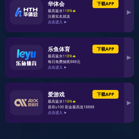
随着健康生活理念的普及与消费升级，高端健身器材
市场正迎来爆发式增长。本文从品牌推荐与市场分析
双重视角切入，系统梳理全球高端健身器材行业现
状。文章首先通过消费者需求与技术创新的关联性，
揭示市场增长的核心驱动力；其次聚焦头部品牌的差
异化竞争策略，剖析其产品设计、用户体验与品牌文
化的协同效应；随后结合区域市场特征与消费行为数
据，解读全球市场份额分布格局；最后探讨智能化、
可持续化等趋势对行业未来格局的影响。全文以数据
为支撑，案例为脉络，为行业从业者与消费者提供兼
具深度与广度的参考。