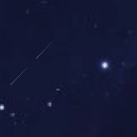
竞争格局呈现金字塔结构。第一梯队由Technogym、
LifeFitness等拥有30年以上历史的品牌组成，把控着
全球58%的市场份额。第二梯队以Peloton、Hydrow
为代表的新锐品牌，通过模式创新占据21%市场。剩
余份额被区域性品牌瓜分，但同质化竞争导致利润率
普遍低于8%。
新兴品牌的破局路径值得关注。中国品牌Keep通过AI
体感识别技术，将高端器械价格下探至万元以内，上
线首年销量突破12万台。这种技术平权策略正在改变
市场认知，其用户画像显示35岁以下群体占比达
74%，显示出年轻化市场的巨大潜力。
三、消费需求演变趋势洞察