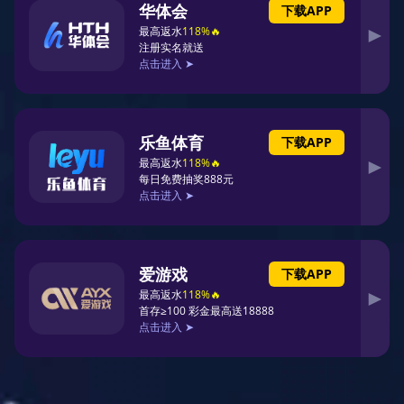
量排行榜第三位
广州羽毛球队近期在全国羽毛球力量排行榜中荣登第
三位，展现了强劲的实力和卓越的团队表现。本文将
从四个方面详细探讨这一成就的意义与影响。首先，
将分析广州羽毛球队的历史背景及其在羽毛球运动中
的地位；其次，讨论球队的训练体系与管理模式；接
着，评估运动员个人能力与团队配合的重要性；最
后，将探讨这一成就对广州市乃至整个广东省体育发
展的推动作用。通过这些分析，我们不仅能够更好地
理解广州羽毛球队的成功之道，还能看到其在未来发
展中的潜力。