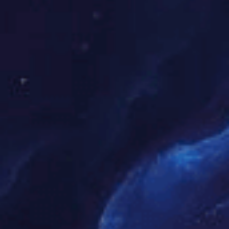
此外，运动员之间还积极进行交流与学习，相互借鉴
技术和战术上的优势。正是这种良好的氛围，让个人
能力不断增强，也让团队合作更加顺畅，实现了双赢
局面。
4、对地方体育发展的推动作用
广州羽毛球队荣登全国力量排行榜第三位，不仅是自
身实力的体现，同时也是对广州市体育事业发展的重
要推动力。这一成就激励着更多年轻人投身于这项运
动，提高了公众对羽毛球项目的关注度。
随着知名度和影响力提高，各类赞助商及社会资源也
纷纷向该队靠拢，为后续发展提供了更加充足的人力
与物力支持。这将进一步促进广州市整体体育环境改
善，并鼓励更多市民参与到健康生活中来。