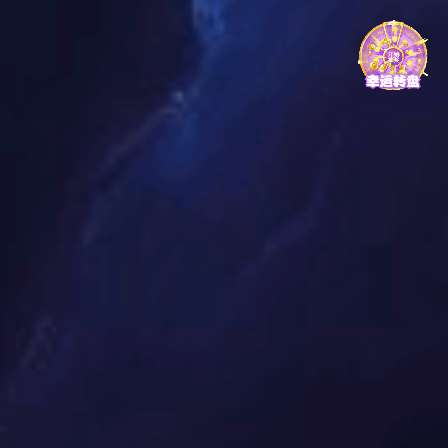
同时，该成就也为其他地方体育代表队树立起榜样，
让他们认识到科学管理与团队合作的重要性，从而推
动整个中国体育事业的发展进程，实现更高层次上的
突破。
总结：
综合来看，广州羽毛球队之所以能够荣登全国力量排
行榜第三位，是多方面因素共同作用的结果。从深厚
的发展历史，到科学严谨的训练体系，再到个人能力
与团队协作密切结合，每一个环节都不可或缺。同
时，这一成就不仅展示了本队实力，更为广州市及周
边地区带来了积极影响，对未来发展潜力可期。
可以说，广州羽毛球队所取得的一系列辉煌成绩，不