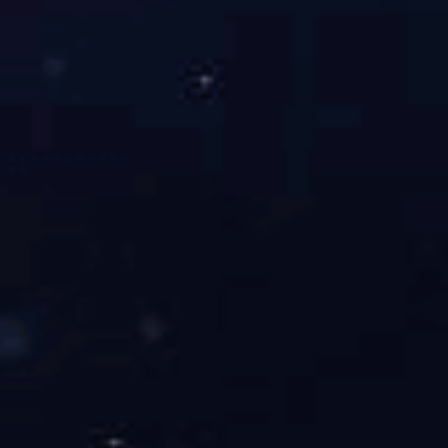
4
足球明星在绿茵场外的另一面：认真做作业
在足球的世界里，球场上的明星球员往往被视为传奇
人物，他们的每一次...
2026-07-27
5
果园风光与生态种植结合的创新发展路径
本文探讨了果园风光与生态种植结合的创新发展路径
及其实践意义。...
2026-05-14
推荐网站
联系我们