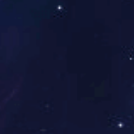
降，近三个赛季意甲场均进球2.6个，较英超的2.9个
存在明显差距。
比赛节奏的差异造就了不同的青训方向，英超球队更
注重培养爆发力强的全能型球员，而意甲青训体系则
侧重战术意识和位置感。这种人才储备差异在欧战赛
场尤为明显，英超球队在欧冠淘汰赛阶段的逆转能力
显著强于意甲球队。
顶级球队竞争力分析
英超BIG6格局形成稳定竞争体系，近五年联赛前四名
分属六支不同球队，冠军分差平均仅有4.3分。这种激
烈竞争促使球队持续投入，曼城连续五个赛季转会净
支出超过1亿英镑。相比之下，意甲呈现两极分化趋
势，尤文图斯九连冠时期平均领先优势达12分，直到