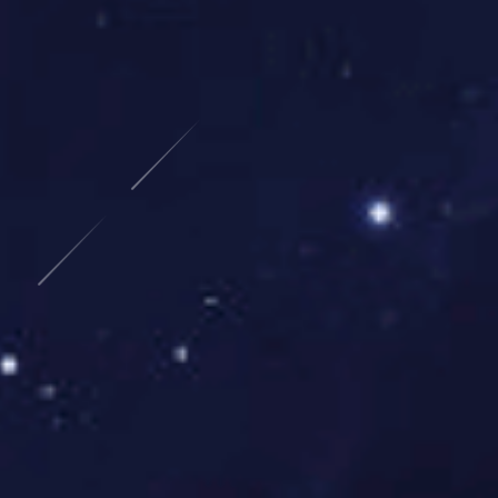
国际米兰2021年打破垄断。
欧战成绩反映联赛顶层实力，近五年欧冠四强席位英
超占据11席，意甲仅获3席。但欧联杯赛场意甲球队
表现抢眼，罗马、佛罗伦萨等队多次进入决赛。这种
差异显示英超头部球队更具欧冠竞争力，而意甲中上
游球队在次级欧战更具优势。
阵容深度决定联赛稳定性，英超前四球队平均拥有23
名一线队员，而意甲同级别球队仅有20人。密集赛程
下，曼城等队能保持三线作战能力，而意甲球队多选
择战略性放弃国内杯赛。这种策略差异导致意甲豪门
国内统治力更强，但欧战续航能力不足。
战术体系演变趋势