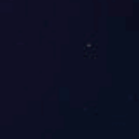
精选推荐
1
深圳乒乓球队在世界杯中的耐力表现分析
本文将对深圳乒乓球队在世界杯比赛中的耐力表现进
行深入分析，探讨...
2026-07-31
2
飞盘热潮下的西安飞盘队心理素质转变与
随着飞盘运动在全国范围内的迅速普及，西安飞盘队
作为这一热潮中的...
2026-05-07
3
英超球队升降级解析：升降级机制与球队未
英格兰足球超级联赛（英超）作为全球最具影响力的
足球联赛之一，其升降...
2026-05-20