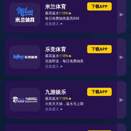
从这里开始
覆盖实时赛事、专业数据、高清视频，
j9九游会
APP
与网页版为您提供便捷的体育服务。
APP下载
网页版入口
首页
/
体育看点
/ 正文
2026-06-13 19:46
22 次阅读
英超球队与意甲排名对比：两大联赛的强