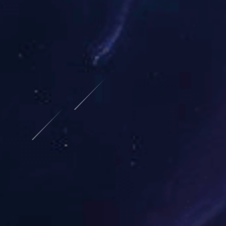
和平精英最新力量排名揭晓
V5战队表现惊艳创新高引发