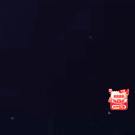
好的发展势头，同时希望各支球队能抓住机
久之后，将会有更多精彩赛事呈现给广大爱
领域的重要地位。
下一篇：
极限挑战与心灵探索：杨芳的极限运