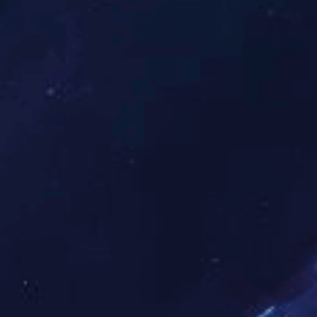
分夺得首位，其表现让人刮目相看。近年
不断磨合与训练，他们逐渐形成了一套独特
力，更加强化了团队配合。
大的抗压能力和灵活应变能力。在面对定期
手。这种高度适应性的打法使得他们在比赛
用新兴技巧和策略，在对抗中充分发挥个人
出最大化。这些因素共同促成了他们本次创
。在此次力量排名中，紧随其后的是多支实