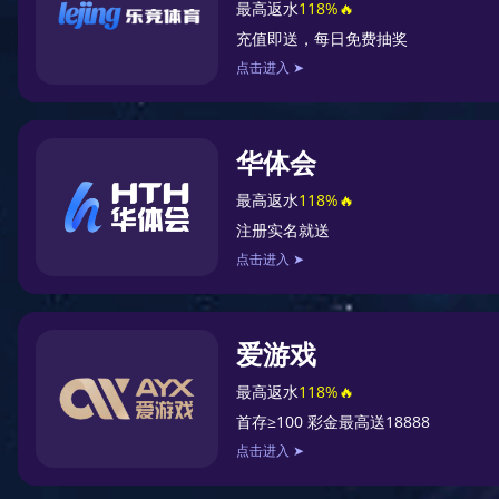
覆盖实时赛
首页
/
体育看点
/ 正文