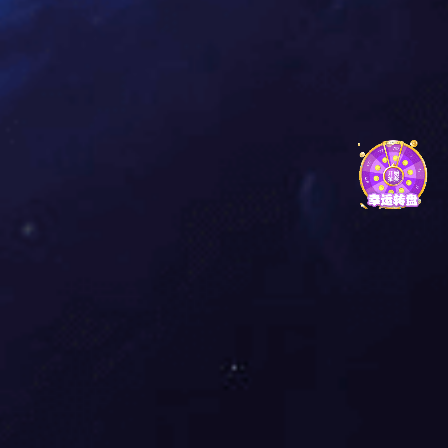
。一方面，将会有更多新兴科技应用于游
增强玩家体验；另一方面，各大俱乐部间合作愈
从而扩大市场份额并提升品牌价值。
联赛提供更好的发展环境。例如，对青年选
个行业，共同促进《和平精英》等项目蓬勃
多彩、充满机遇时代正在到来。
是一次重要事件，其中V5战队以惊艳表现
出当前电竞行业快速发展的态势，各支球队
，新兴元素不断被融入其中，为玩家带来了