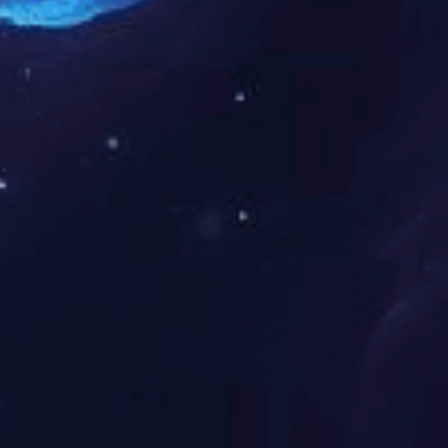
上一篇：
意甲参赛球队队徽汇总：从传统图腾…
精选推荐
1
西安篮球队的节奏探秘：从战术分析到