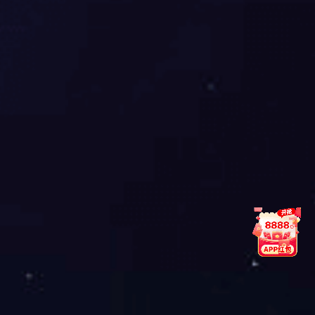
待看到 TES 继续发挥其独特魅力，不断
汲取经验，共同推动《王者荣耀》这一电子
下一篇：
成都飞盘队实力飙升创造历史新高