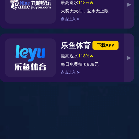
的体育服务。
2026-06-08 12:44
27 次阅读
进攻策略与战术布局。通过对TES战队在比
运用以及针对对手的战术调整等四个方面进
上取得优异成绩。我们将首先回顾TES的基