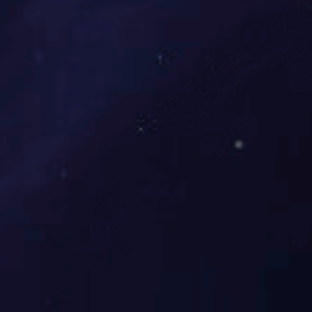
未来，无论是在国内联赛还是国际舞台上，我们都期
创新与挑战自我，同时也希望其他队伍能够从中
竞技项目的发展与壮大。