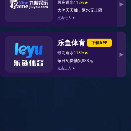
的体育服务。
2026-06-06 18:01
52 次阅读
的精彩较量吸引了众多球迷的关注。本文将
术安排。从比赛前的准备阶段，到实际比赛
利时和威尔士两队的战术、球员表现以及整