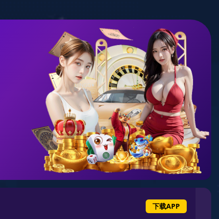
App下载
公司介绍
体育看点
j9九游会
—— 比赛数据从这里开