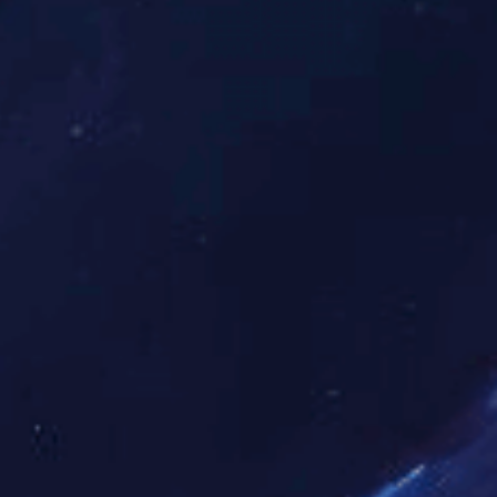
迅速展开进攻，他们凭借娴熟的控球技术和
钟，比利时通过一次角球机会先声夺人，由
一进球不仅增强了比利时队员们的信心，也
，通过耐心组织反击寻找机会。在第30分
机。一脚精准传中找到了禁区内插上的前
，也重新点燃了现场观众热情。
充满悬念。下半场开始后，比利时调整了阵
固防线为主，同时伺机发动反击。在此过程
不俗状态，让观众大呼过瘾。