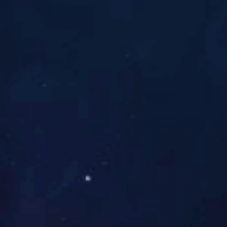
在比赛过程中的优劣势，为读者呈现一场充
充分的准备。比利时队作为世界排名较高的
争取胜利。他们在训练中重点强化了进攻组
他们也注重防守端的稳定性，通过模拟对方
小觑。球队在战术上强调灵活机动，通过快
比利时队的特点进行了详细研究，特别是如
战的重要课题。
尽管实力存在差距，但每个细节都可能决定
下来的较量奠定了基础。