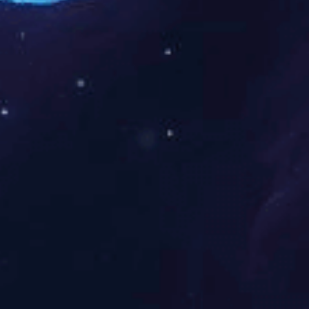
上一篇：
黔锋篮球对决点燃热土激情 足球…
精选推荐
1
CSGO战术解析LNG战队区域防守体系
在《反恐精英：全球攻势》（CSGO）这款竞