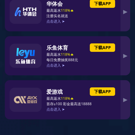
践指南
本文旨在探讨“科学英雄联盟中的力量训练方法探索与
实践指南”，通过对力量训练的理论基础、有效的训练
方法、饮食与恢复策略以及心理素质的提升进行详细
阐述，帮助玩家在游戏中更好地掌握角色能力，提高
竞技水平。首先，文章将介绍力量训练的重要性及其
科学依据，接着分析多种适合不同角色特点的训练方
法，随后讨论合理的饮食和恢复策略，以保证身体素
质的提升。同时，也强调心理素质在力量训练中的作
用，通过提高心理抗压能力来增强比赛表现。最后，
整篇文章归纳总结了以上内容，希望为广大玩家提供