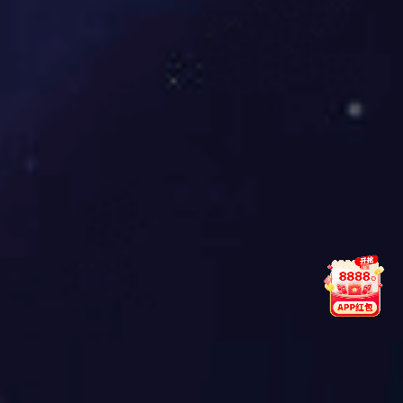
最后，希望广大“科学英雄联盟”的爱好者能够认真践
行这些原则，不断探索新的学习路径，实现自身潜力
最大化，共同推动这一领域的发展，无论是在虚拟竞
技还是现实生活中，都取得优异成绩！
上一篇：
王者荣耀个人能力排行榜揭晓V5战…
下一篇：
专访黄丽：深入探讨DOTA2成功背后