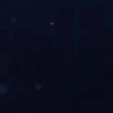
4
齐达内欧冠决赛战术布局解析玄学再现指
本文将对齐达内在欧冠决赛中的战术布局进行深入解
析，探索其背后的...
2026-07-10
5
成都飞盘队实力飙升创造历史新高引领全
近日，成都飞盘队凭借出色的表现，在全国范围内引
起了广泛关注，并创造...
2026-06-09
推荐网站
联系我们