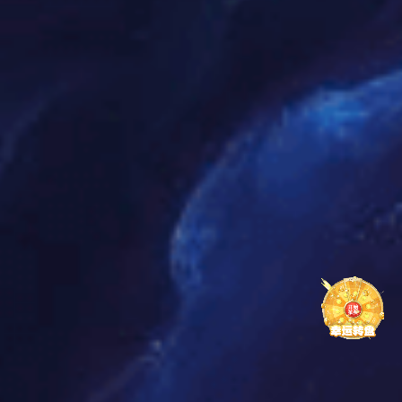
“科学英雄联盟”的赛季之际，这些饮食与恢复的小细
节，将大大影响整体表现。
4、心理素质提升
心理素质在竞技游戏中往往被忽视，但其实它直接影
响到每个决策和操作表现。在进行力量训练时，不仅
要注重身体层面的改变，更要关注心态调整。比如面
对失败时，应当以积极心态去分析原因，而不是沉浸
于沮丧情绪中，这样才能不断进步提升自身实力。
A/B测试是一个很好的提高心理素质的方法，通过不
断尝试不同策略与战术来总结经验教训，使得每场比
赛都成为学习机会。此外，在平时也可以借助冥想或
专注力培训来锻炼自我调节能力，有助于降低压力
感，在关键时刻保持冷静发挥最佳水平。