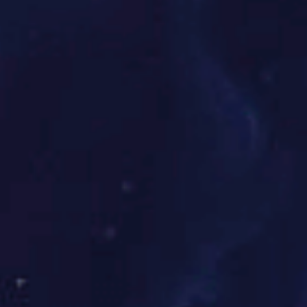
肌或维持良好的体态，就必须摄入充足且均衡营养。
例如，高蛋白食品如鸡肉、鱼类以及豆制品等都应成
为日常饮食的一部分。此外，碳水化合物供给也是必
不可少，因为它们为身体提供所需能量，保证在激烈
对战中的持久输出。
除了关注膳食成分外，餐后的恢复也极其关键。一方
面及时补充营养，例如运动后30分钟内摄入一些蛋白
质和碳水化合物组合，可以帮助修复受损肌肉；另一
方面，要确保充足睡眠，以让身体得到充分修复并保
持最佳状态，为下次挑战蓄积能量。
此外，还可以借助一些恢复工具，比如泡沫轴或按摩
球等进行自我放松，这些工具有助于缓解肌肉酸痛，
提高身体灵活度，从而保障持续高效地进行锻炼。在