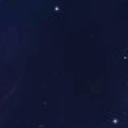
刃有余。
最后，从长远来看，坚持力量训练能够改善玩家整体
健康状况。在享受游戏乐趣之余，通过锻炼增强体
质，可以减少因长时间坐姿而带来的各种健康问题，
因此，这样的方法对于每位热爱“科学英雄联盟”的玩
家而言都是非常必要的。
2、有效的训练方法
为了达到最佳效果，在进行力量训练时需要选择适合
自己的方法。例如，可以采用高强度间歇性训练
（HIIT）作为主要手段之一。这种训练方式通过短时
间内爆发性的高强度运动，再结合相应休息，有助于
提高肌肉耐力和爆发力。对于那些以物理攻击为主角
型角色尤为重要。